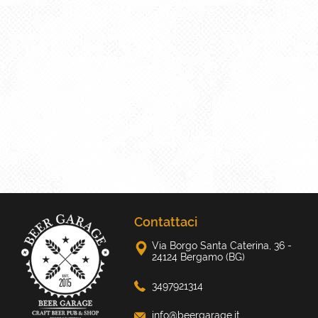
Contattaci
Via Borgo Santa Caterina, 36 -
24124 Bergamo (BG)
3497921314
info@beergarage.it